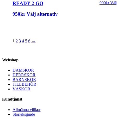
READY 2 GO
900
kr
Välj
950
kr
Välj alternativ
1
2
3
4
5
6
→
Webshop
DAMSKOR
HERRSKOR
BARNSKOR
TILLBEHÖR
VÄSKOR
Kundtjänst
Allmänna villkor
Storleksguide