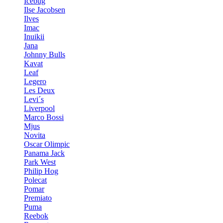
Icebug
Ilse Jacobsen
Ilves
Imac
Inuikii
Jana
Johnny Bulls
Kavat
Leaf
Legero
Les Deux
Levi´s
Liverpool
Marco Bossi
Mjus
Novita
Oscar Olimpic
Panama Jack
Park West
Philip Hog
Polecat
Pomar
Premiato
Puma
Reebok