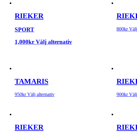
RIEKER
RIEK
SPORT
800
kr
Välj
1,000
kr
Välj alternativ
TAMARIS
RIEK
950
kr
Välj alternativ
900
kr
Välj
RIEKER
RIEK