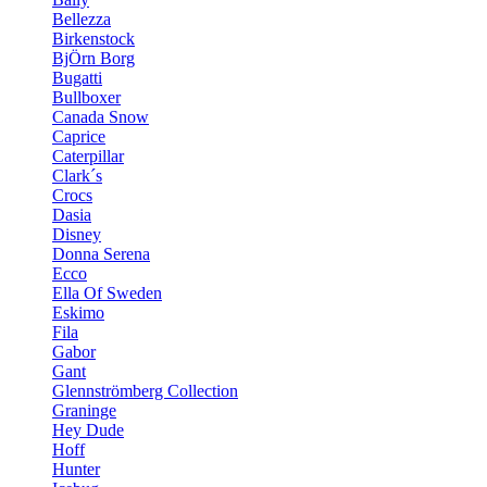
Bellezza
Birkenstock
BjÖrn Borg
Bugatti
Bullboxer
Canada Snow
Caprice
Caterpillar
Clark´s
Crocs
Dasia
Disney
Donna Serena
Ecco
Ella Of Sweden
Eskimo
Fila
Gabor
Gant
Glennströmberg Collection
Graninge
Hey Dude
Hoff
Hunter