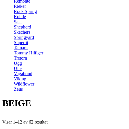
Remonte
Rieker
Rock Spring
Rohde
Sata
Shepherd
Skechers
Springyard
Superfit
Tamaris
Tommy Hilfiger
Tretorn
Ugg
Ulle
Vagabond
Viking
Wildflower
Zeus
BEIGE
Visar 1–12 av 62 resultat