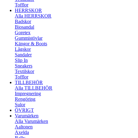
Tofflor
HERRSKOR
Alla HERRSKOR
Badskor
Biosandal
Goretex
Gummistövlar
Kängor & Boots
Lågskor
Sandaler
Slip In
Sneakers
Textilskor
Tofflor
TILLBEHÖR
Alla TILLBEHÖR
Impregnering
Rengöring
Sulor
ÖVRIGT
Varumärken
Alla Varumärken
Aaltonen
Axelda
Bally