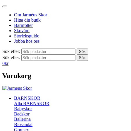
Om Jarméus Skor
Hitta din butik
Barnfötter
Skovård
Storleksguide
Jobba hos oss
Sök efter:
Sök
Sök efter:
Sök
0
kr
Varukorg
BARNSKOR
Alla BARNSKOR
Babyskor
Badskor
Ballerina
Biosandal
Goretex