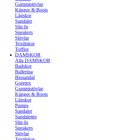
Gummistövlar
Kängor & Boots
Lågskor
Sandaler
Slip In
Sneakers
Stövlar
Textilskor
Tofflor
DAMSKOR
Alla DAMSKOR
Badskor
Ballerina
Biosandal
Goretex
Gummistövlar
Kängor & Boots
Lågskor
Pumps
Sandaler
Sandaletter
Slip In
Sneakers
Stövlar
Textilskor