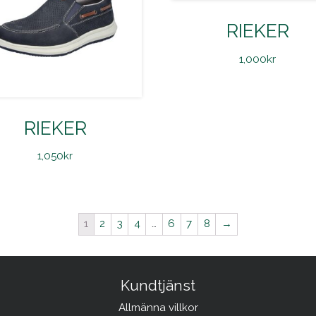
RIEKER
1,000
kr
RIEKER
1,050
kr
1
2
3
4
…
6
7
8
→
Kundtjänst
Allmänna villkor