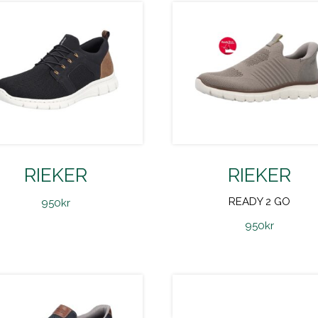
RIEKER
RIEKER
READY 2 GO
950
kr
950
kr