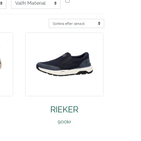
RIEKER
900
kr