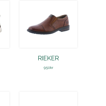
RIEKER
950
kr