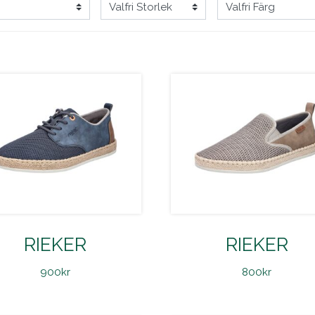
RIEKER
RIEKER
900
kr
800
kr