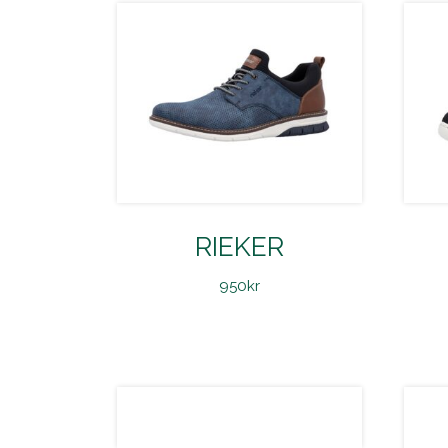
RIEKER
950
kr