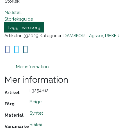
Storlek
Nollställ
Storleksguide
Lägg i varukorg
Artikelnr:
332029
Kategorier:
DAMSKOR
,
Lågskor
,
RIEKER
Mer information
Mer information
l3254-62
Artikel
beige
Färg
syntet
Material
rieker
Varumärke