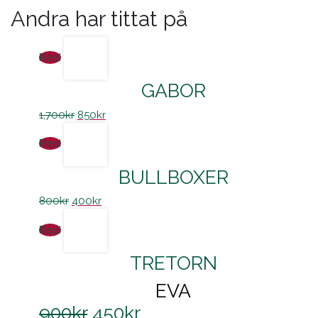
Andra har tittat på
Rea!
GABOR
1,700
kr
850
kr
Rea!
BULLBOXER
800
kr
400
kr
Rea!
TRETORN
EVA
900
kr
450
kr