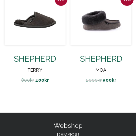
SHEPHERD
SHEPHERD
TERRY
MOA
800
kr
400
kr
1,000
kr
500
kr
Webshop
DAMSKOR