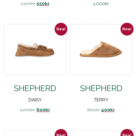
1,100
kr
550
kr
1,000
kr
Rea!
Rea!
SHEPHERD
SHEPHERD
DAISY
TERRY
1,200
kr
600
kr
800
kr
400
kr
Rea!
Rea!