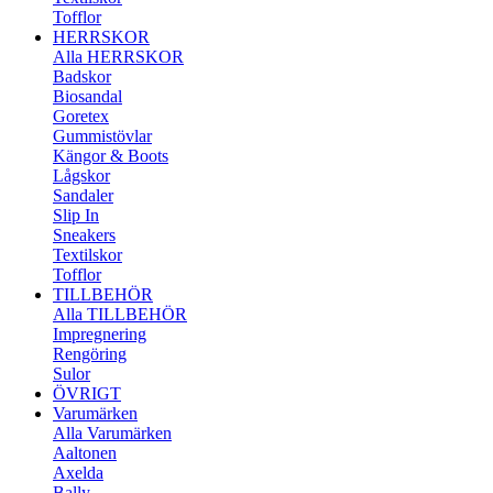
Tofflor
HERRSKOR
Alla HERRSKOR
Badskor
Biosandal
Goretex
Gummistövlar
Kängor & Boots
Lågskor
Sandaler
Slip In
Sneakers
Textilskor
Tofflor
TILLBEHÖR
Alla TILLBEHÖR
Impregnering
Rengöring
Sulor
ÖVRIGT
Varumärken
Alla Varumärken
Aaltonen
Axelda
Bally