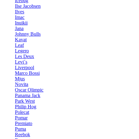
Icebug
Ilse Jacobsen
Ilves
Imac
Inuikii
Jana
Johnny Bulls
Kavat
Leaf
Legero
Les Deux
Levi´s
Liverpool
Marco Bossi
Mjus
Novita
Oscar Olimpic
Panama Jack
Park West
Philip Hog
Polecat
Pomar
Premiato
Puma
Reebok