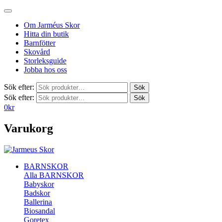
Om Jarméus Skor
Hitta din butik
Barnfötter
Skovård
Storleksguide
Jobba hos oss
Sök efter:
Sök
Sök efter:
Sök
0
kr
Varukorg
BARNSKOR
Alla BARNSKOR
Babyskor
Badskor
Ballerina
Biosandal
Goretex