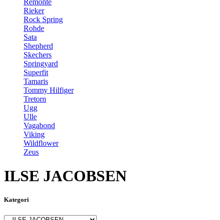
Remonte
Rieker
Rock Spring
Rohde
Sata
Shepherd
Skechers
Springyard
Superfit
Tamaris
Tommy Hilfiger
Tretorn
Ugg
Ulle
Vagabond
Viking
Wildflower
Zeus
ILSE JACOBSEN
Kategori