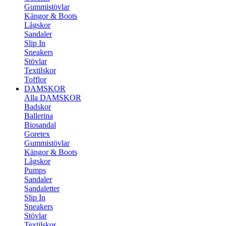
Gummistövlar
Kängor & Boots
Lågskor
Sandaler
Slip In
Sneakers
Stövlar
Textilskor
Tofflor
DAMSKOR
Alla DAMSKOR
Badskor
Ballerina
Biosandal
Goretex
Gummistövlar
Kängor & Boots
Lågskor
Pumps
Sandaler
Sandaletter
Slip In
Sneakers
Stövlar
Textilskor