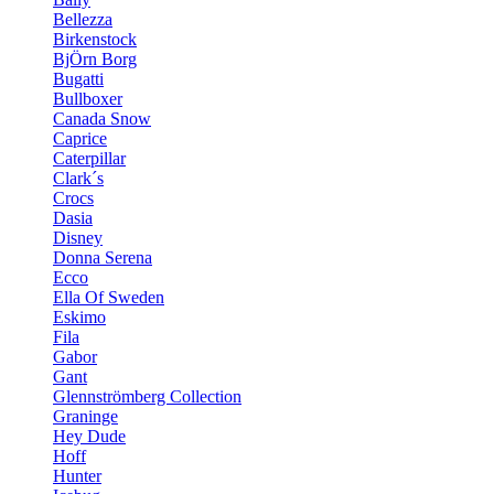
Bellezza
Birkenstock
BjÖrn Borg
Bugatti
Bullboxer
Canada Snow
Caprice
Caterpillar
Clark´s
Crocs
Dasia
Disney
Donna Serena
Ecco
Ella Of Sweden
Eskimo
Fila
Gabor
Gant
Glennströmberg Collection
Graninge
Hey Dude
Hoff
Hunter