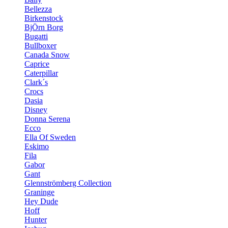
Bellezza
Birkenstock
BjÖrn Borg
Bugatti
Bullboxer
Canada Snow
Caprice
Caterpillar
Clark´s
Crocs
Dasia
Disney
Donna Serena
Ecco
Ella Of Sweden
Eskimo
Fila
Gabor
Gant
Glennströmberg Collection
Graninge
Hey Dude
Hoff
Hunter