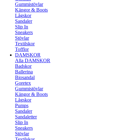
Gummistövlar
Kängor & Boots
Lågskor
Sandaler
Slip In
Sneakers
Stövlar
Textilskor
Tofflor
DAMSKOR
Alla DAMSKOR
Badskor
Ballerina
Biosandal
Goretex
Gummistövlar
Kängor & Boots
Lågskor
Pumps
Sandaler
Sandaletter
Slip In
Sneakers
Stövlar
Textilskor