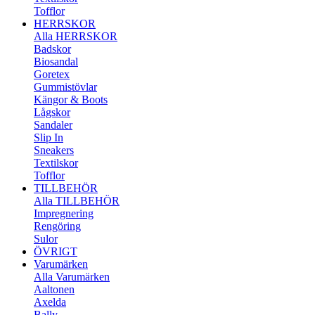
Tofflor
HERRSKOR
Alla HERRSKOR
Badskor
Biosandal
Goretex
Gummistövlar
Kängor & Boots
Lågskor
Sandaler
Slip In
Sneakers
Textilskor
Tofflor
TILLBEHÖR
Alla TILLBEHÖR
Impregnering
Rengöring
Sulor
ÖVRIGT
Varumärken
Alla Varumärken
Aaltonen
Axelda
Bally