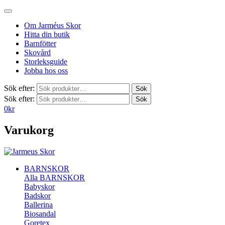
Om Jarméus Skor
Hitta din butik
Barnfötter
Skovård
Storleksguide
Jobba hos oss
Sök efter:
Sök
Sök efter:
Sök
0
kr
Varukorg
BARNSKOR
Alla BARNSKOR
Babyskor
Badskor
Ballerina
Biosandal
Goretex