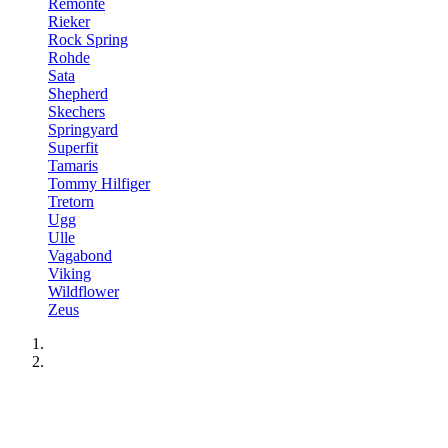
Remonte
Rieker
Rock Spring
Rohde
Sata
Shepherd
Skechers
Springyard
Superfit
Tamaris
Tommy Hilfiger
Tretorn
Ugg
Ulle
Vagabond
Viking
Wildflower
Zeus