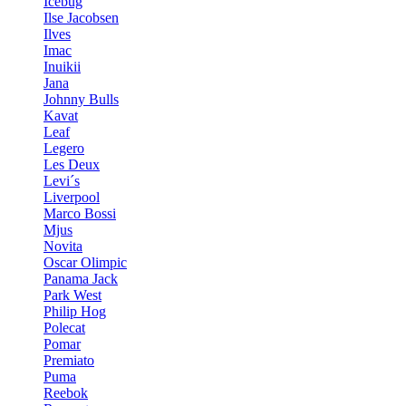
Icebug
Ilse Jacobsen
Ilves
Imac
Inuikii
Jana
Johnny Bulls
Kavat
Leaf
Legero
Les Deux
Levi´s
Liverpool
Marco Bossi
Mjus
Novita
Oscar Olimpic
Panama Jack
Park West
Philip Hog
Polecat
Pomar
Premiato
Puma
Reebok