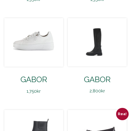
GABOR
GABOR
2,800
kr
1,750
kr
Rea!