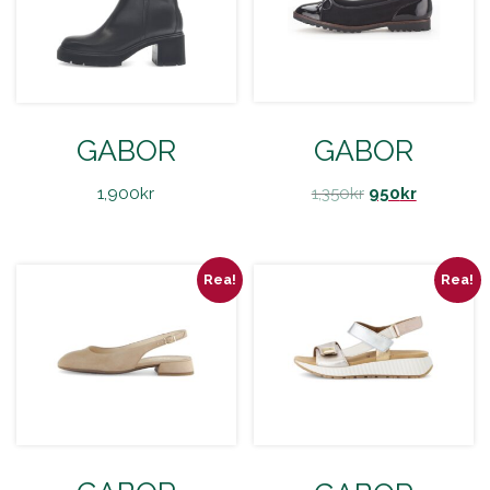
GABOR
GABOR
1,350
kr
950
kr
1,900
kr
Rea!
Rea!