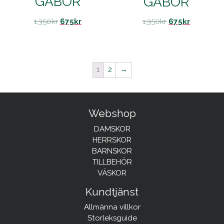
GABOR
GABOR
1,350
kr
675
kr
1,350
kr
675
kr
1
2
→
Webshop
DAMSKOR
HERRSKOR
BARNSKOR
TILLBEHÖR
VÄSKOR
Kundtjänst
Allmänna villkor
Storleksguide