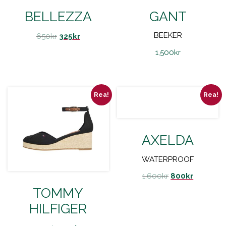
BELLEZZA
GANT
BEEKER
650
kr
325
kr
1,500
kr
Rea!
Rea!
AXELDA
WATERPROOF
1,600
kr
800
kr
TOMMY
HILFIGER