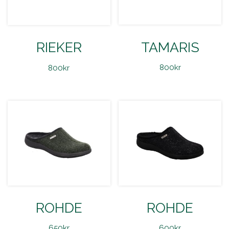
TAMARIS
RIEKER
800
kr
800
kr
ROHDE
ROHDE
650
kr
600
kr