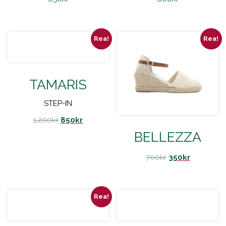
Rea!
Rea!
TAMARIS
STEP-IN
1,200
kr
850
kr
BELLEZZA
700
kr
350
kr
Rea!