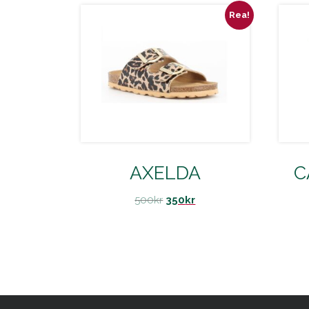
Rea!
AXELDA
C
500
kr
350
kr