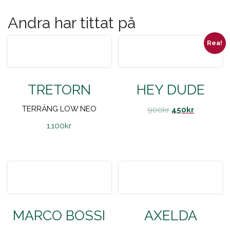
Andra har tittat på
Rea!
TRETORN
HEY DUDE
TERRÄNG LOW NEO
900
kr
450
kr
1,100
kr
MARCO BOSSI
AXELDA