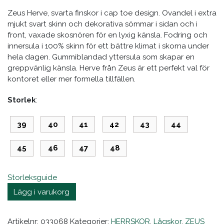
Zeus Herve, svarta finskor i cap toe design. Ovandel i extra
mjukt svart skinn och dekorativa sömmar i sidan och i
front, vaxade skosnören för en lyxig känsla. Fodring och
innersula i 100% skinn för ett bättre klimat i skorna under
hela dagen. Gummiblandad yttersula som skapar en
greppvänlig känsla. Herve från Zeus är ett perfekt val för
kontoret eller mer formella tillfällen.
Storlek
39
40
41
42
43
44
45
46
47
48
Storleksguide
Lägg i varukorg
Artikelnr:
033068
Kategorier:
HERRSKOR
,
Lågskor
,
ZEUS