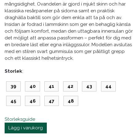
mångsidighet. Ovandelen är gjord i mjukt skinn och har
klassiska resårpaneler på sidorna samt en praktisk
draghälla baktill som gör dem enkla att ta på och av.
Insidan är fodrad i lammskinn som ger en behaglig känsla
och följsam komfort, medan den uttagbara innersulan gör
det möjligt att anpassa passformen – perfekt för dig med
en bredare läst eller egna inläggssulor. Modellen avslutas
med en stilren svart gummisula som ger pålitligt grepp
och ett klassiskt helhetsintryck.
Storlek
39
40
41
42
43
44
45
46
47
48
Storleksguide
Lägg i varukorg