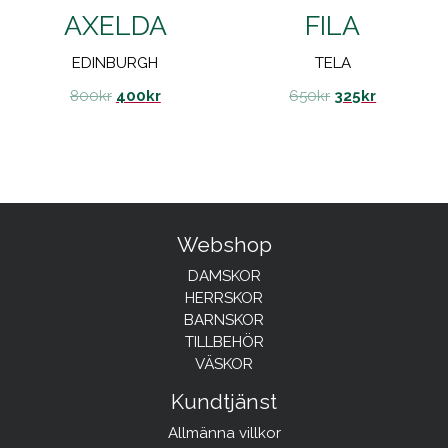
AXELDA
FILA
EDINBURGH
TELA
800
kr
400
kr
650
kr
325
kr
Webshop
DAMSKOR
HERRSKOR
BARNSKOR
TILLBEHÖR
VÄSKOR
Kundtjänst
Allmänna villkor