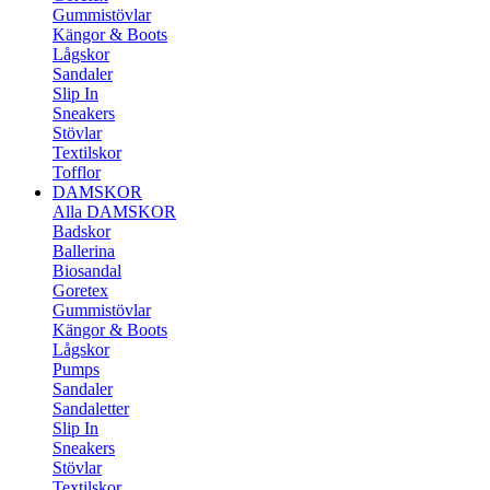
Gummistövlar
Kängor & Boots
Lågskor
Sandaler
Slip In
Sneakers
Stövlar
Textilskor
Tofflor
DAMSKOR
Alla DAMSKOR
Badskor
Ballerina
Biosandal
Goretex
Gummistövlar
Kängor & Boots
Lågskor
Pumps
Sandaler
Sandaletter
Slip In
Sneakers
Stövlar
Textilskor