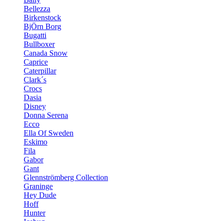
Bellezza
Birkenstock
BjÖrn Borg
Bugatti
Bullboxer
Canada Snow
Caprice
Caterpillar
Clark´s
Crocs
Dasia
Disney
Donna Serena
Ecco
Ella Of Sweden
Eskimo
Fila
Gabor
Gant
Glennströmberg Collection
Graninge
Hey Dude
Hoff
Hunter