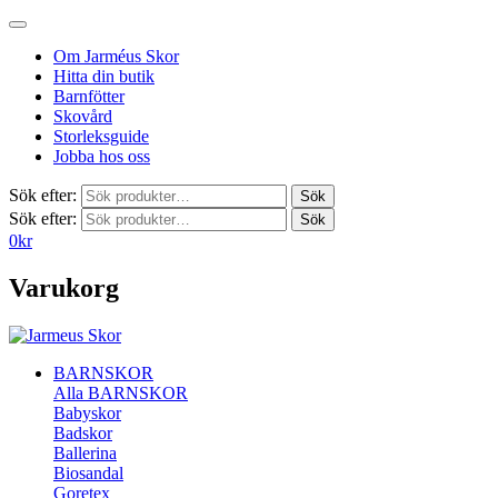
Om Jarméus Skor
Hitta din butik
Barnfötter
Skovård
Storleksguide
Jobba hos oss
Sök efter:
Sök
Sök efter:
Sök
0
kr
Varukorg
BARNSKOR
Alla BARNSKOR
Babyskor
Badskor
Ballerina
Biosandal
Goretex