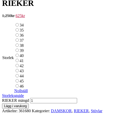
RIEKER
1,250
kr
625
kr
34
35
36
37
38
39
40
Storlek
41
42
43
44
45
46
Nollställ
Storleksguide
RIEKER mängd
Lägg i varukorg
Artikelnr:
361680
Kategorier:
DAMSKOR
,
RIEKER
,
Stövlar