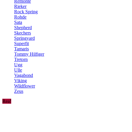
Remonte
Rieker
Rock Spring
Rohde
Sata
Shepherd
Skechers
Springyard
Superfit
Tamaris
Tommy Hilfiger
Tretorn
Ugg
Ulle
Vagabond
Viking
Wildflower
Zeus
Rea!