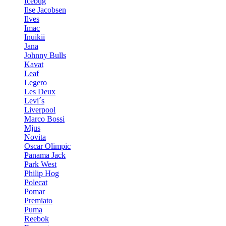
Icebug
Ilse Jacobsen
Ilves
Imac
Inuikii
Jana
Johnny Bulls
Kavat
Leaf
Legero
Les Deux
Levi´s
Liverpool
Marco Bossi
Mjus
Novita
Oscar Olimpic
Panama Jack
Park West
Philip Hog
Polecat
Pomar
Premiato
Puma
Reebok