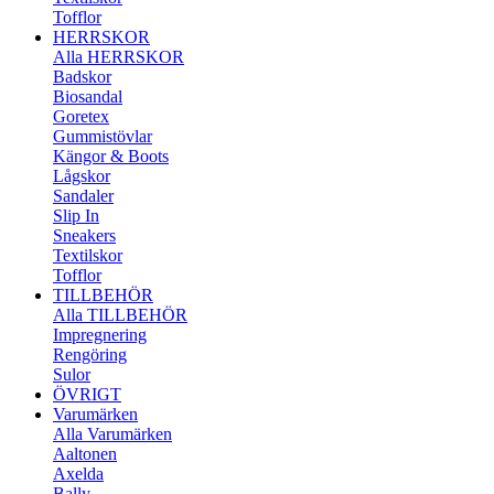
Tofflor
HERRSKOR
Alla HERRSKOR
Badskor
Biosandal
Goretex
Gummistövlar
Kängor & Boots
Lågskor
Sandaler
Slip In
Sneakers
Textilskor
Tofflor
TILLBEHÖR
Alla TILLBEHÖR
Impregnering
Rengöring
Sulor
ÖVRIGT
Varumärken
Alla Varumärken
Aaltonen
Axelda
Bally