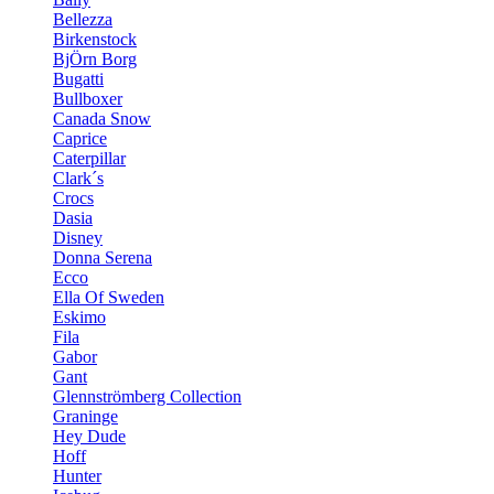
Bellezza
Birkenstock
BjÖrn Borg
Bugatti
Bullboxer
Canada Snow
Caprice
Caterpillar
Clark´s
Crocs
Dasia
Disney
Donna Serena
Ecco
Ella Of Sweden
Eskimo
Fila
Gabor
Gant
Glennströmberg Collection
Graninge
Hey Dude
Hoff
Hunter