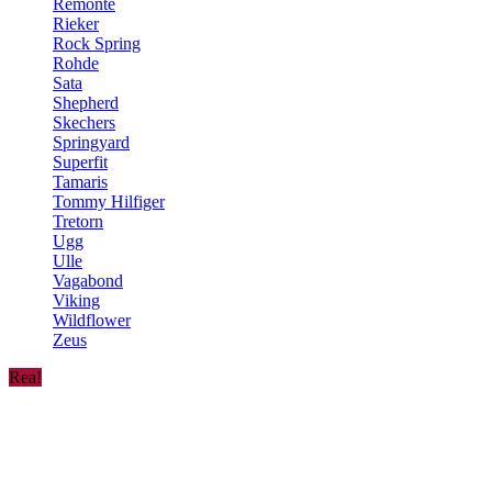
Remonte
Rieker
Rock Spring
Rohde
Sata
Shepherd
Skechers
Springyard
Superfit
Tamaris
Tommy Hilfiger
Tretorn
Ugg
Ulle
Vagabond
Viking
Wildflower
Zeus
Rea!