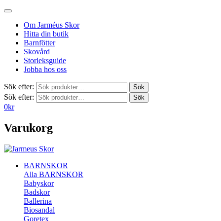
Om Jarméus Skor
Hitta din butik
Barnfötter
Skovård
Storleksguide
Jobba hos oss
Sök efter:
Sök
Sök efter:
Sök
0
kr
Varukorg
BARNSKOR
Alla BARNSKOR
Babyskor
Badskor
Ballerina
Biosandal
Goretex