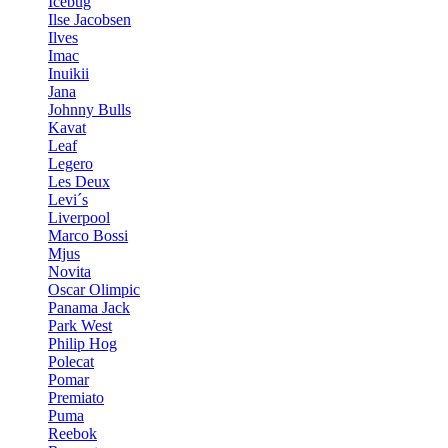
Icebug
Ilse Jacobsen
Ilves
Imac
Inuikii
Jana
Johnny Bulls
Kavat
Leaf
Legero
Les Deux
Levi´s
Liverpool
Marco Bossi
Mjus
Novita
Oscar Olimpic
Panama Jack
Park West
Philip Hog
Polecat
Pomar
Premiato
Puma
Reebok