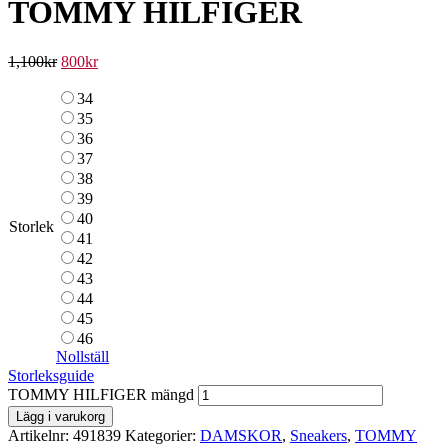
TOMMY HILFIGER
1,100
kr
800
kr
34
35
36
37
38
39
40
Storlek
41
42
43
44
45
46
Nollställ
Storleksguide
TOMMY HILFIGER mängd
Lägg i varukorg
Artikelnr:
491839
Kategorier:
DAMSKOR
,
Sneakers
,
TOMMY