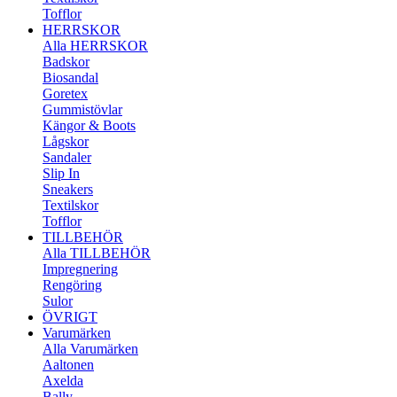
Tofflor
HERRSKOR
Alla HERRSKOR
Badskor
Biosandal
Goretex
Gummistövlar
Kängor & Boots
Lågskor
Sandaler
Slip In
Sneakers
Textilskor
Tofflor
TILLBEHÖR
Alla TILLBEHÖR
Impregnering
Rengöring
Sulor
ÖVRIGT
Varumärken
Alla Varumärken
Aaltonen
Axelda
Bally