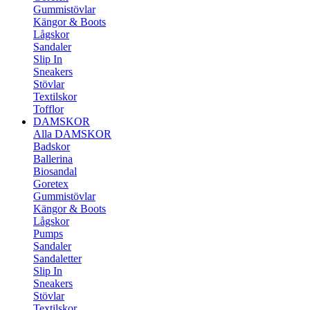
Gummistövlar
Kängor & Boots
Lågskor
Sandaler
Slip In
Sneakers
Stövlar
Textilskor
Tofflor
DAMSKOR
Alla DAMSKOR
Badskor
Ballerina
Biosandal
Goretex
Gummistövlar
Kängor & Boots
Lågskor
Pumps
Sandaler
Sandaletter
Slip In
Sneakers
Stövlar
Textilskor