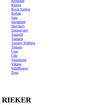
Remonte
Rieker
Rock Spring
Rohde
Sata
Shepherd
Skechers
Springyard
Superfit
Tamaris
Tommy Hilfiger
Tretorn
Ugg
Ulle
Vagabond
Viking
Wildflower
Zeus
RIEKER