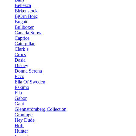
Bellezza
Birkenstock
BjÖrn Borg
Bugatti
Bullboxer
Canada Snow
Caprice
Caterpillar
Clark´s
Crocs
Dasia
Disney
Donna Serena
Ecco
Ella Of Sweden
Eskimo
Fila
Gabor
Gant
Glennströmberg Collection
Graninge
Hey Dude
Hoff
Hunter