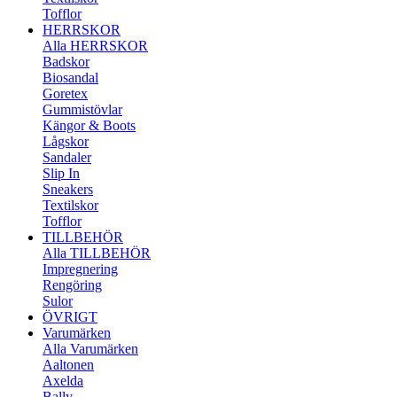
Tofflor
HERRSKOR
Alla HERRSKOR
Badskor
Biosandal
Goretex
Gummistövlar
Kängor & Boots
Lågskor
Sandaler
Slip In
Sneakers
Textilskor
Tofflor
TILLBEHÖR
Alla TILLBEHÖR
Impregnering
Rengöring
Sulor
ÖVRIGT
Varumärken
Alla Varumärken
Aaltonen
Axelda
Bally