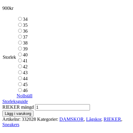
900
kr
34
35
36
37
38
39
40
Storlek
41
42
43
44
45
46
Nollställ
Storleksguide
RIEKER mängd
Lägg i varukorg
Artikelnr:
332028
Kategorier:
DAMSKOR
,
Lågskor
,
RIEKER
,
Sneakers