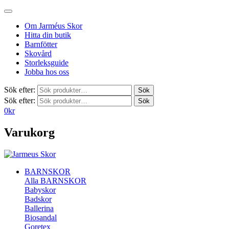
Om Jarméus Skor
Hitta din butik
Barnfötter
Skovård
Storleksguide
Jobba hos oss
Sök efter:
Sök
Sök efter:
Sök
0
kr
Varukorg
BARNSKOR
Alla BARNSKOR
Babyskor
Badskor
Ballerina
Biosandal
Goretex