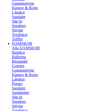
Gummistövlar
Kängor & Boots
Lågskor
Sandaler
Slip In
Sneakers
Stövlar
Textilskor
Tofflor
DAMSKOR
Alla DAMSKOR
Badskor
Ballerina
Biosandal
Goretex
Gummistövlar
Kängor & Boots
Lågskor
Pumps
Sandaler
Sandaletter
Slip In
Sneakers
Stövlar
Textilskor