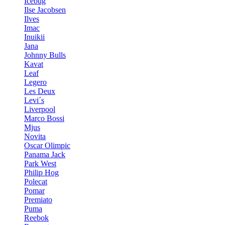
Icebug
Ilse Jacobsen
Ilves
Imac
Inuikii
Jana
Johnny Bulls
Kavat
Leaf
Legero
Les Deux
Levi´s
Liverpool
Marco Bossi
Mjus
Novita
Oscar Olimpic
Panama Jack
Park West
Philip Hog
Polecat
Pomar
Premiato
Puma
Reebok