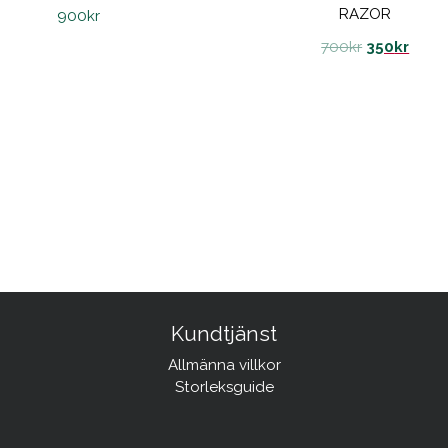
RAZOR
900
kr
700
kr
350
kr
Kundtjänst
Allmänna villkor
Storleksguide