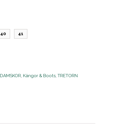
40
41
:
DAMSKOR
,
Kängor & Boots
,
TRETORN