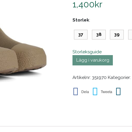
1,400
kr
Storlek
37
38
39
Storleksguide
Lägg i varukorg
Artikelnr:
351970
Kategorier