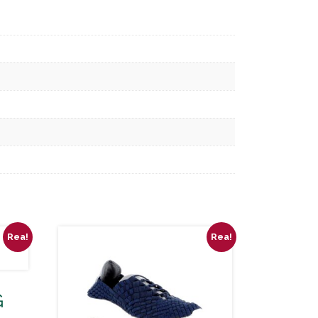
Rea!
Rea!
G