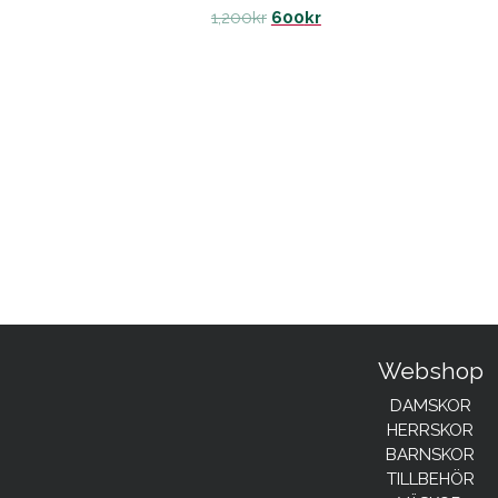
1,200
kr
600
kr
Webshop
DAMSKOR
HERRSKOR
BARNSKOR
TILLBEHÖR