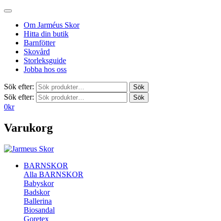
Om Jarméus Skor
Hitta din butik
Barnfötter
Skovård
Storleksguide
Jobba hos oss
Sök efter:
Sök
Sök efter:
Sök
0
kr
Varukorg
BARNSKOR
Alla BARNSKOR
Babyskor
Badskor
Ballerina
Biosandal
Goretex