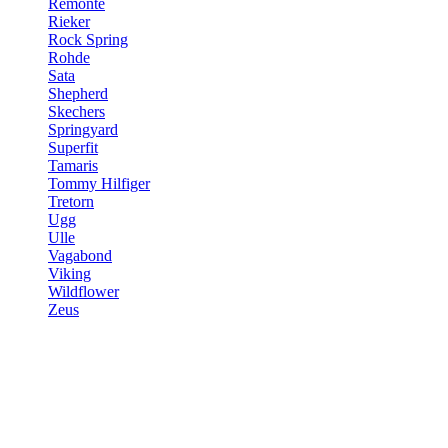
Remonte
Rieker
Rock Spring
Rohde
Sata
Shepherd
Skechers
Springyard
Superfit
Tamaris
Tommy Hilfiger
Tretorn
Ugg
Ulle
Vagabond
Viking
Wildflower
Zeus