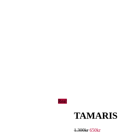
Rea!
TAMARIS
1,300
kr
650
kr