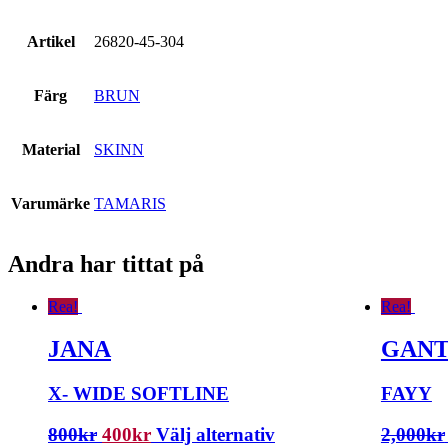
Artikel
26820-45-304
Färg
BRUN
Material
SKINN
Varumärke
TAMARIS
Andra har tittat på
Rea!
Rea!
JANA
GAN
X- WIDE SOFTLINE
FAYY
800
kr
400
kr
Välj alternativ
2,000
kr