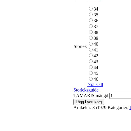
34
35
36
37
38
39
40
Storlek
41
42
43
44
45
46
Nollställ
Storleksguide
TAMARIS mängd
Lägg i varukorg
Artikelnr:
351979
Kategorier: