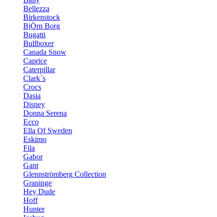
Bellezza
Birkenstock
BjÖrn Borg
Bugatti
Bullboxer
Canada Snow
Caprice
Caterpillar
Clark´s
Crocs
Dasia
Disney
Donna Serena
Ecco
Ella Of Sweden
Eskimo
Fila
Gabor
Gant
Glennströmberg Collection
Graninge
Hey Dude
Hoff
Hunter