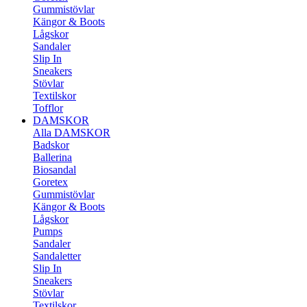
Gummistövlar
Kängor & Boots
Lågskor
Sandaler
Slip In
Sneakers
Stövlar
Textilskor
Tofflor
DAMSKOR
Alla DAMSKOR
Badskor
Ballerina
Biosandal
Goretex
Gummistövlar
Kängor & Boots
Lågskor
Pumps
Sandaler
Sandaletter
Slip In
Sneakers
Stövlar
Textilskor