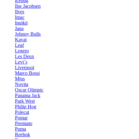
Icebug
Ilse Jacobsen
Ilves
Imac
Inuikii
Jana
Johnny Bulls
Kavat
Leaf
Legero
Les Deux
Levi´s
Liverpool
Marco Bossi
Mjus
Novita
Oscar Olimpic
Panama Jack
Park West
Philip Hog
Polecat
Pomar
Premiato
Puma
Reebok