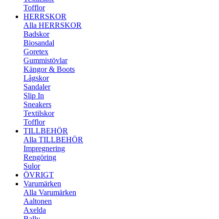
Tofflor
HERRSKOR
Alla HERRSKOR
Badskor
Biosandal
Goretex
Gummistövlar
Kängor & Boots
Lågskor
Sandaler
Slip In
Sneakers
Textilskor
Tofflor
TILLBEHÖR
Alla TILLBEHÖR
Impregnering
Rengöring
Sulor
ÖVRIGT
Varumärken
Alla Varumärken
Aaltonen
Axelda
Bally