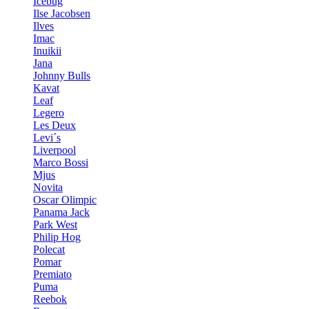
Icebug
Ilse Jacobsen
Ilves
Imac
Inuikii
Jana
Johnny Bulls
Kavat
Leaf
Legero
Les Deux
Levi´s
Liverpool
Marco Bossi
Mjus
Novita
Oscar Olimpic
Panama Jack
Park West
Philip Hog
Polecat
Pomar
Premiato
Puma
Reebok