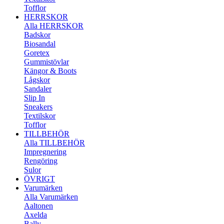
Tofflor
HERRSKOR
Alla HERRSKOR
Badskor
Biosandal
Goretex
Gummistövlar
Kängor & Boots
Lågskor
Sandaler
Slip In
Sneakers
Textilskor
Tofflor
TILLBEHÖR
Alla TILLBEHÖR
Impregnering
Rengöring
Sulor
ÖVRIGT
Varumärken
Alla Varumärken
Aaltonen
Axelda
Bally