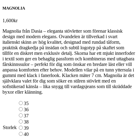
MAGNOLIA
1,600
kr
Magnolia från Dasia – eleganta stövletter som förenar klassisk
design med modern elegans. Ovandelen är tillverkad i svart
italienskt skinn av hög kvalitet, designad med rundad tåform,
praktisk dragkedja på insidan och subtil logotyp på skaftet som
tillför en diskret men exklusiv detalj. Skorna har ett mjukt innerfoder
i textil som ger en behaglig passform och kombineras med uttagbara
fårskinnssulor – perfekt för dig som önskar en bredare läst eller vill
anpassa komforten efter behov. Modellen vilar på en tunn yttersula i
gummi med klack i fanerlook. Klacken mäter 7 cm. Magnolia är det
självklara valet för dig som söker en stilren stövlett med en
sofistikerad känsla – lika snygg till vardagsjeans som till skräddade
byxor eller klänning.
35
36
37
38
Storlek
39
40