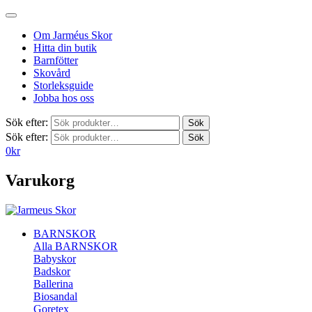
Om Jarméus Skor
Hitta din butik
Barnfötter
Skovård
Storleksguide
Jobba hos oss
Sök efter:
Sök
Sök efter:
Sök
0
kr
Varukorg
BARNSKOR
Alla BARNSKOR
Babyskor
Badskor
Ballerina
Biosandal
Goretex