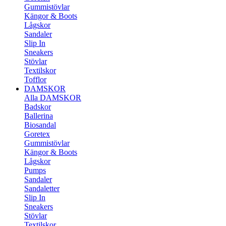
Gummistövlar
Kängor & Boots
Lågskor
Sandaler
Slip In
Sneakers
Stövlar
Textilskor
Tofflor
DAMSKOR
Alla DAMSKOR
Badskor
Ballerina
Biosandal
Goretex
Gummistövlar
Kängor & Boots
Lågskor
Pumps
Sandaler
Sandaletter
Slip In
Sneakers
Stövlar
Textilskor