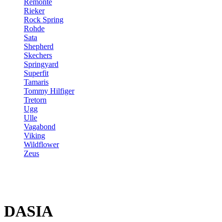
Remonte
Rieker
Rock Spring
Rohde
Sata
Shepherd
Skechers
Springyard
Superfit
Tamaris
Tommy Hilfiger
Tretorn
Ugg
Ulle
Vagabond
Viking
Wildflower
Zeus
DASIA