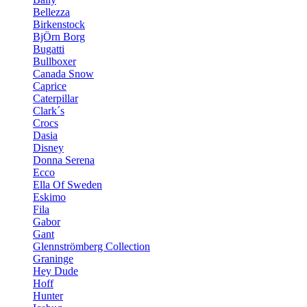
Bellezza
Birkenstock
BjÖrn Borg
Bugatti
Bullboxer
Canada Snow
Caprice
Caterpillar
Clark´s
Crocs
Dasia
Disney
Donna Serena
Ecco
Ella Of Sweden
Eskimo
Fila
Gabor
Gant
Glennströmberg Collection
Graninge
Hey Dude
Hoff
Hunter