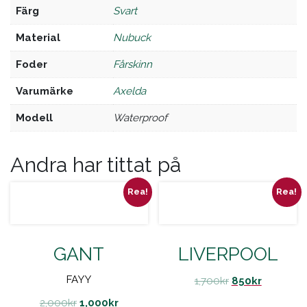
Färg
svart
Material
nubuck
Foder
fårskinn
Varumärke
axelda
Modell
waterproof
Andra har tittat på
Rea!
Rea!
GANT
LIVERPOOL
FAYY
1,700
kr
850
kr
2,000
kr
1,000
kr