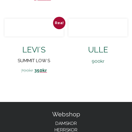
Rea!
LEVI´S
ULLE
SUMMIT LOW S
900
kr
700
kr
350
kr
Webshop
DAMSKOR
HERRSKOR