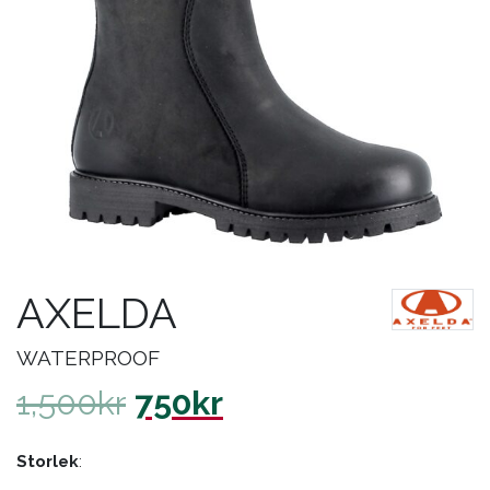
AXELDA
WATERPROOF
1,500
kr
750
kr
Storlek