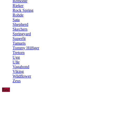
Remonte
Rieker
Rock Spring
Rohde
Sata
Shepherd
Skechers
Springyard
Superfit
Tamaris
Tommy Hilfiger
Tretorn
Ugg
Ulle
Vagabond
Viking
Wildflower
Zeus
Rea!