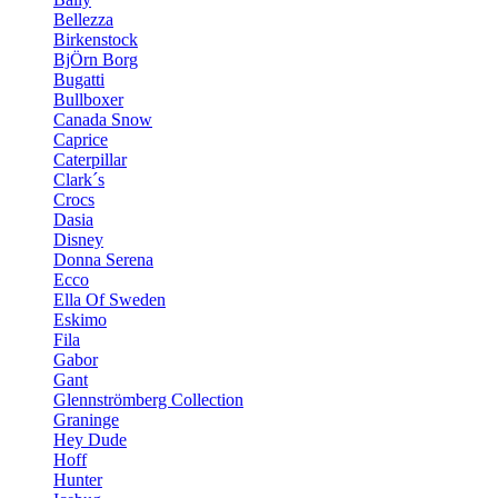
Bellezza
Birkenstock
BjÖrn Borg
Bugatti
Bullboxer
Canada Snow
Caprice
Caterpillar
Clark´s
Crocs
Dasia
Disney
Donna Serena
Ecco
Ella Of Sweden
Eskimo
Fila
Gabor
Gant
Glennströmberg Collection
Graninge
Hey Dude
Hoff
Hunter