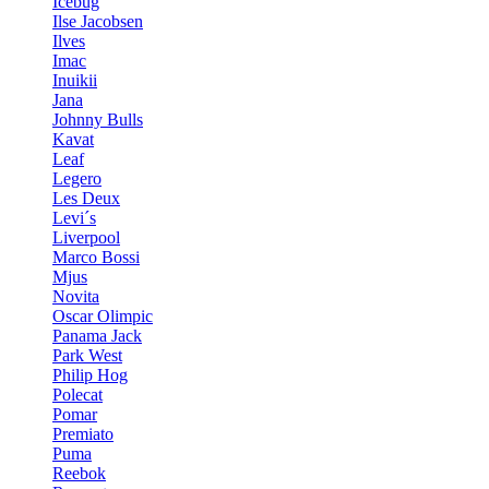
Icebug
Ilse Jacobsen
Ilves
Imac
Inuikii
Jana
Johnny Bulls
Kavat
Leaf
Legero
Les Deux
Levi´s
Liverpool
Marco Bossi
Mjus
Novita
Oscar Olimpic
Panama Jack
Park West
Philip Hog
Polecat
Pomar
Premiato
Puma
Reebok