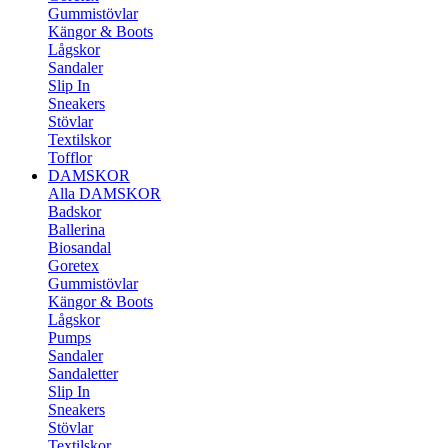
Gummistövlar
Kängor & Boots
Lågskor
Sandaler
Slip In
Sneakers
Stövlar
Textilskor
Tofflor
DAMSKOR
Alla DAMSKOR
Badskor
Ballerina
Biosandal
Goretex
Gummistövlar
Kängor & Boots
Lågskor
Pumps
Sandaler
Sandaletter
Slip In
Sneakers
Stövlar
Textilskor