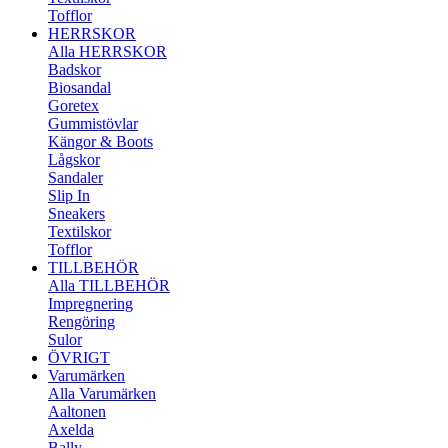
Tofflor
HERRSKOR
Alla HERRSKOR
Badskor
Biosandal
Goretex
Gummistövlar
Kängor & Boots
Lågskor
Sandaler
Slip In
Sneakers
Textilskor
Tofflor
TILLBEHÖR
Alla TILLBEHÖR
Impregnering
Rengöring
Sulor
ÖVRIGT
Varumärken
Alla Varumärken
Aaltonen
Axelda
Bally