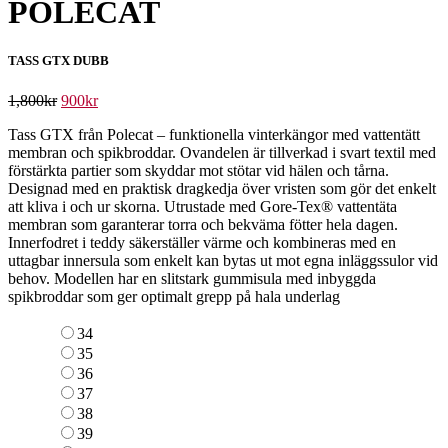
POLECAT
TASS GTX DUBB
1,800
kr
900
kr
Tass GTX från Polecat – funktionella vinterkängor med vattentätt
membran och spikbroddar. Ovandelen är tillverkad i svart textil med
förstärkta partier som skyddar mot stötar vid hälen och tårna.
Designad med en praktisk dragkedja över vristen som gör det enkelt
att kliva i och ur skorna. Utrustade med Gore-Tex® vattentäta
membran som garanterar torra och bekväma fötter hela dagen.
Innerfodret i teddy säkerställer värme och kombineras med en
uttagbar innersula som enkelt kan bytas ut mot egna inläggssulor vid
behov. Modellen har en slitstark gummisula med inbyggda
spikbroddar som ger optimalt grepp på hala underlag
34
35
36
37
38
39