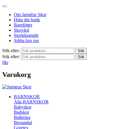
Om Jarméus Skor
Hitta din butik
Barnfötter
Skovård
Storleksguide
Jobba hos oss
Sök efter:
Sök
Sök efter:
Sök
0
kr
Varukorg
BARNSKOR
Alla BARNSKOR
Babyskor
Badskor
Ballerina
Biosandal
Goretex