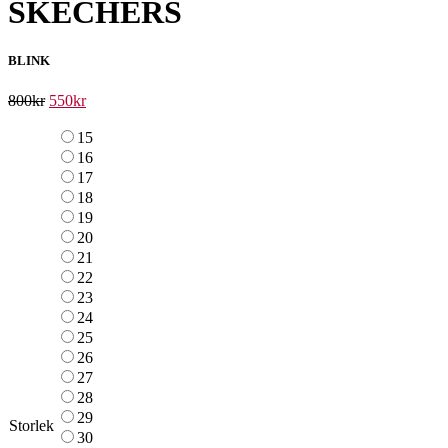
SKECHERS
BLINK
800
kr
550
kr
15
16
17
18
19
20
21
22
23
24
25
26
27
28
29
Storlek
30