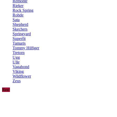
Remonte
Rieker
Rock Spring
Rohde
Sata
Shepherd
Skechers
Springyard
Superfit
Tamaris
Tommy Hilfiger
Tretorn
Ugg
Ulle
Vagabond
Viking
Wildflower
Zeus
Rea!