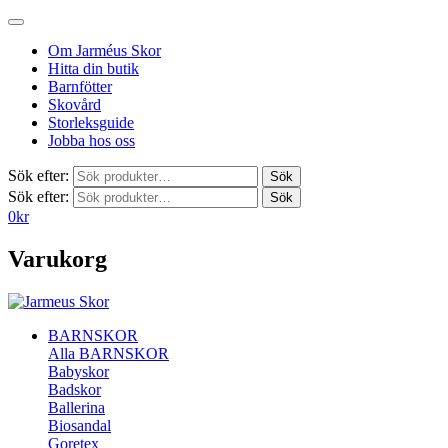
Om Jarméus Skor
Hitta din butik
Barnfötter
Skovård
Storleksguide
Jobba hos oss
Sök efter:
Sök
Sök efter:
Sök
0
kr
Varukorg
BARNSKOR
Alla BARNSKOR
Babyskor
Badskor
Ballerina
Biosandal
Goretex