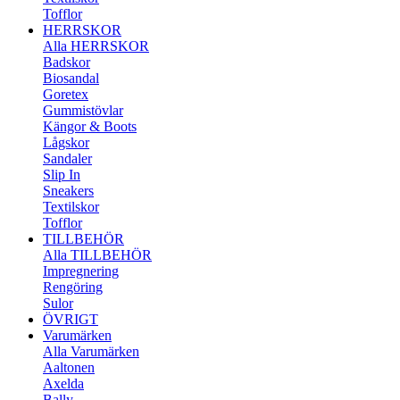
Tofflor
HERRSKOR
Alla HERRSKOR
Badskor
Biosandal
Goretex
Gummistövlar
Kängor & Boots
Lågskor
Sandaler
Slip In
Sneakers
Textilskor
Tofflor
TILLBEHÖR
Alla TILLBEHÖR
Impregnering
Rengöring
Sulor
ÖVRIGT
Varumärken
Alla Varumärken
Aaltonen
Axelda
Bally