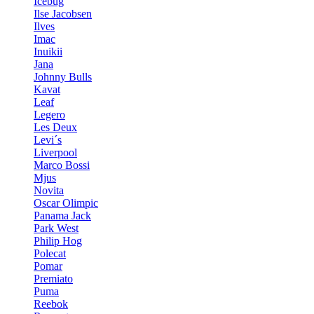
Icebug
Ilse Jacobsen
Ilves
Imac
Inuikii
Jana
Johnny Bulls
Kavat
Leaf
Legero
Les Deux
Levi´s
Liverpool
Marco Bossi
Mjus
Novita
Oscar Olimpic
Panama Jack
Park West
Philip Hog
Polecat
Pomar
Premiato
Puma
Reebok