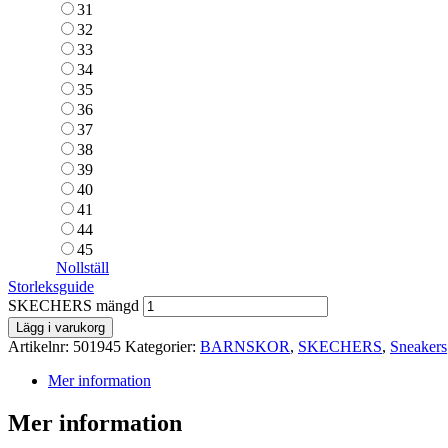
31
32
33
34
35
36
37
38
39
40
41
44
45
Nollställ
Storleksguide
SKECHERS mängd
Lägg i varukorg
Artikelnr:
501945
Kategorier:
BARNSKOR
,
SKECHERS
,
Sneakers
Mer information
Mer information