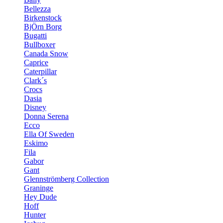
Bellezza
Birkenstock
BjÖrn Borg
Bugatti
Bullboxer
Canada Snow
Caprice
Caterpillar
Clark´s
Crocs
Dasia
Disney
Donna Serena
Ecco
Ella Of Sweden
Eskimo
Fila
Gabor
Gant
Glennströmberg Collection
Graninge
Hey Dude
Hoff
Hunter