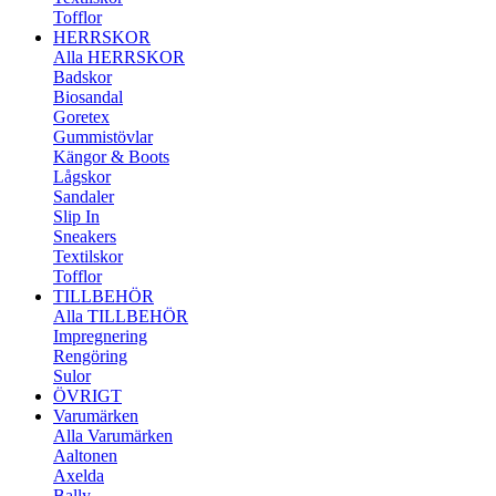
Tofflor
HERRSKOR
Alla HERRSKOR
Badskor
Biosandal
Goretex
Gummistövlar
Kängor & Boots
Lågskor
Sandaler
Slip In
Sneakers
Textilskor
Tofflor
TILLBEHÖR
Alla TILLBEHÖR
Impregnering
Rengöring
Sulor
ÖVRIGT
Varumärken
Alla Varumärken
Aaltonen
Axelda
Bally