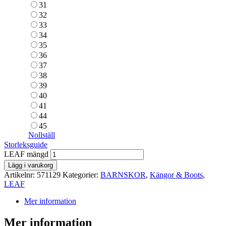
31
32
33
34
35
36
37
38
39
40
41
44
45
Nollställ
Storleksguide
LEAF mängd
Lägg i varukorg
Artikelnr:
571129
Kategorier:
BARNSKOR
,
Kängor & Boots
,
LEAF
Mer information
Mer information