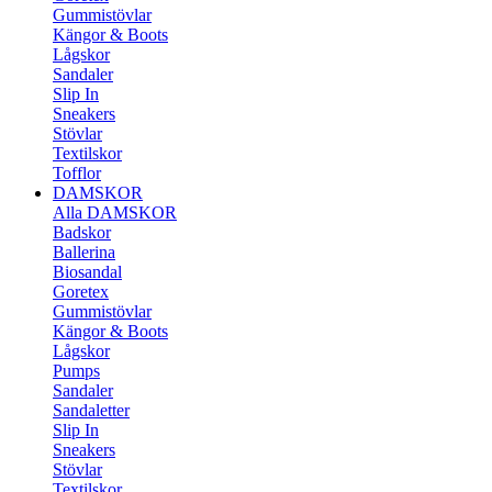
Gummistövlar
Kängor & Boots
Lågskor
Sandaler
Slip In
Sneakers
Stövlar
Textilskor
Tofflor
DAMSKOR
Alla DAMSKOR
Badskor
Ballerina
Biosandal
Goretex
Gummistövlar
Kängor & Boots
Lågskor
Pumps
Sandaler
Sandaletter
Slip In
Sneakers
Stövlar
Textilskor