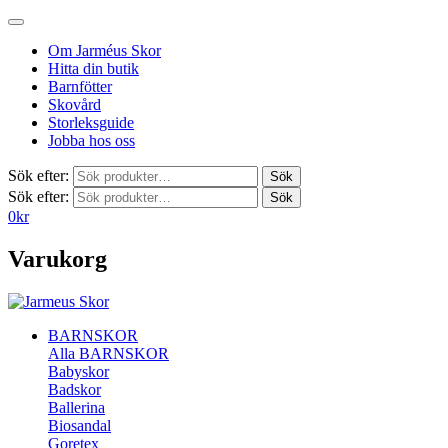
Om Jarméus Skor
Hitta din butik
Barnfötter
Skovård
Storleksguide
Jobba hos oss
Sök efter:
Sök
Sök efter:
Sök
0
kr
Varukorg
BARNSKOR
Alla BARNSKOR
Babyskor
Badskor
Ballerina
Biosandal
Goretex