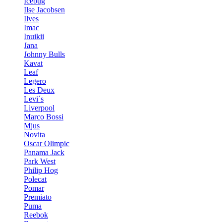
Icebug
Ilse Jacobsen
Ilves
Imac
Inuikii
Jana
Johnny Bulls
Kavat
Leaf
Legero
Les Deux
Levi´s
Liverpool
Marco Bossi
Mjus
Novita
Oscar Olimpic
Panama Jack
Park West
Philip Hog
Polecat
Pomar
Premiato
Puma
Reebok