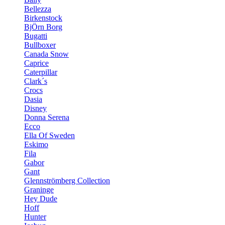
Bellezza
Birkenstock
BjÖrn Borg
Bugatti
Bullboxer
Canada Snow
Caprice
Caterpillar
Clark´s
Crocs
Dasia
Disney
Donna Serena
Ecco
Ella Of Sweden
Eskimo
Fila
Gabor
Gant
Glennströmberg Collection
Graninge
Hey Dude
Hoff
Hunter