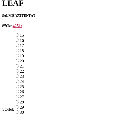
LEAF
SALMIS VATTENTÄT
850
kr
425
kr
15
16
17
18
19
20
21
22
23
24
25
26
27
28
29
Storlek
30