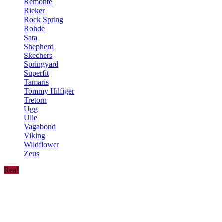
Remonte
Rieker
Rock Spring
Rohde
Sata
Shepherd
Skechers
Springyard
Superfit
Tamaris
Tommy Hilfiger
Tretorn
Ugg
Ulle
Vagabond
Viking
Wildflower
Zeus
Rea!