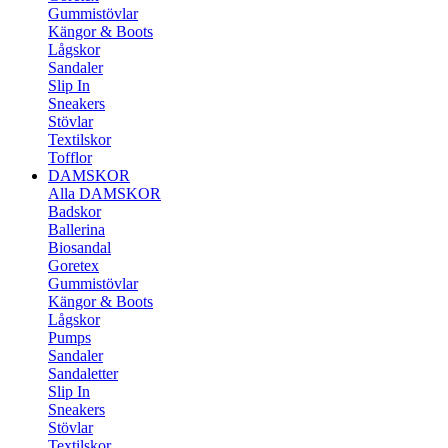
Gummistövlar
Kängor & Boots
Lågskor
Sandaler
Slip In
Sneakers
Stövlar
Textilskor
Tofflor
DAMSKOR
Alla DAMSKOR
Badskor
Ballerina
Biosandal
Goretex
Gummistövlar
Kängor & Boots
Lågskor
Pumps
Sandaler
Sandaletter
Slip In
Sneakers
Stövlar
Textilskor