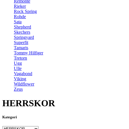
Remonte
Rieker
Rock Spring
Rohde
Sata
Shepherd
Skechers
Springyard
Superfit
Tamaris
Tommy Hilfiger
Tretorn
Ugg
Ulle
Vagabond
Viking
Wildflower
Zeus
HERRSKOR
Kategori