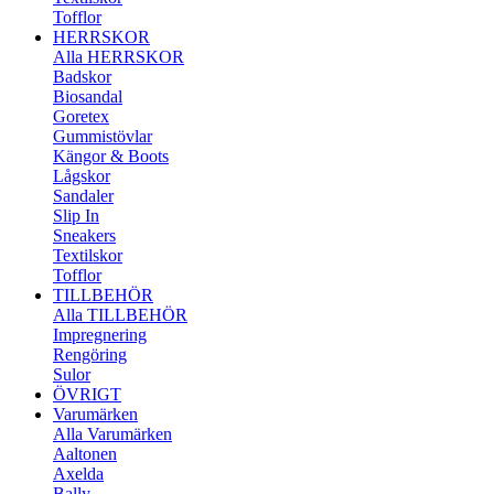
Tofflor
HERRSKOR
Alla HERRSKOR
Badskor
Biosandal
Goretex
Gummistövlar
Kängor & Boots
Lågskor
Sandaler
Slip In
Sneakers
Textilskor
Tofflor
TILLBEHÖR
Alla TILLBEHÖR
Impregnering
Rengöring
Sulor
ÖVRIGT
Varumärken
Alla Varumärken
Aaltonen
Axelda
Bally