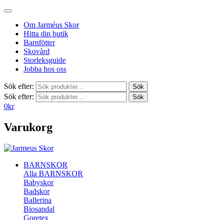
Om Jarméus Skor
Hitta din butik
Barnfötter
Skovård
Storleksguide
Jobba hos oss
Sök efter:
Sök
Sök efter:
Sök
0
kr
Varukorg
BARNSKOR
Alla BARNSKOR
Babyskor
Badskor
Ballerina
Biosandal
Goretex