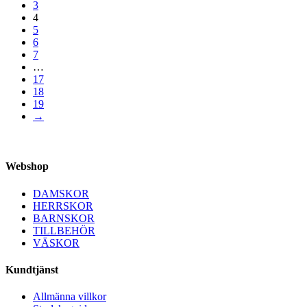
3
4
5
6
7
…
17
18
19
→
Webshop
DAMSKOR
HERRSKOR
BARNSKOR
TILLBEHÖR
VÄSKOR
Kundtjänst
Allmänna villkor