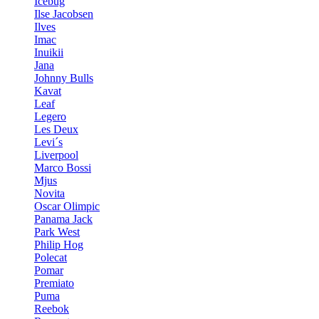
Icebug
Ilse Jacobsen
Ilves
Imac
Inuikii
Jana
Johnny Bulls
Kavat
Leaf
Legero
Les Deux
Levi´s
Liverpool
Marco Bossi
Mjus
Novita
Oscar Olimpic
Panama Jack
Park West
Philip Hog
Polecat
Pomar
Premiato
Puma
Reebok