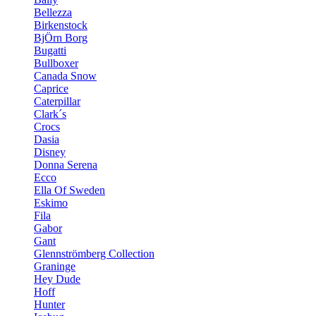
Bellezza
Birkenstock
BjÖrn Borg
Bugatti
Bullboxer
Canada Snow
Caprice
Caterpillar
Clark´s
Crocs
Dasia
Disney
Donna Serena
Ecco
Ella Of Sweden
Eskimo
Fila
Gabor
Gant
Glennströmberg Collection
Graninge
Hey Dude
Hoff
Hunter