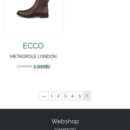
ECCO
METROPOLE LONDON
2,000
kr
1,000
kr
←
1
2
3
4
5
6
Webshop