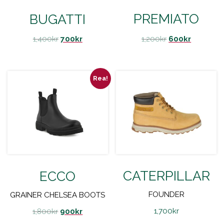
PREMIATO
BUGATTI
1,200
kr
600
kr
1,400
kr
700
kr
Rea!
CATERPILLAR
ECCO
FOUNDER
GRAINER CHELSEA BOOTS
1,700
kr
1,800
kr
900
kr