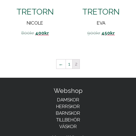
TRETORN
TRETORN
NICOLE
EVA
800
kr
400
kr
900
kr
450
kr
←
1
2
Webshop
DAMSKOR
HERRSKOR
BARNSKOR
TILLBEHÖR
VÄSKOR